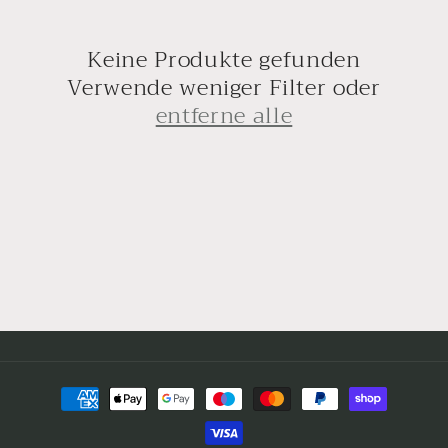
g
o
Keine Produkte gefunden
r
Verwende weniger Filter oder
entferne alle
i
e
:
Zahlungsmethoden